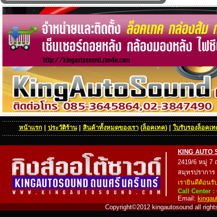
หน้าแรก
|
ประวัติร้าน
|
สินค้าทั้งหมดของเรา
(
ล็อคเทค
) |
ใบรับรองล็อคเทค
KING AUTO SOU
2419/6 หมู่ 7
สมุทรปราการ
เรายินดีต้อนรั
Call Center :
Email:
kinga
Copyright©2012 kingautosound all rights 