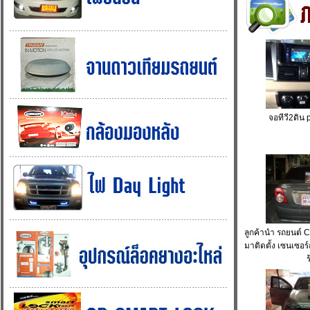
จอทีวี2ดิน
ลูกค้านำ รถยนต
มาติดตั้ง เซนเซอร