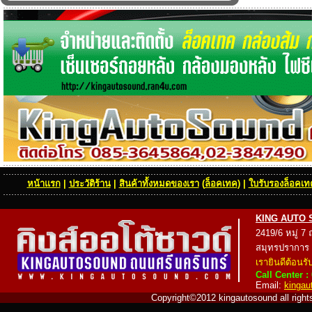
หน้าแรก
|
ประวัติร้าน
|
สินค้าทั้งหมดของเรา
(
ล็อคเทค
) |
ใบรับรองล็อคเทค
KING AUTO SOU
2419/6 หมู่ 7
สมุทรปราการ
เรายินดีต้อนรั
Call Center :
Email:
kinga
Copyright©2012 kingautosound all rights 