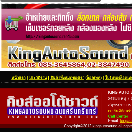
หน้าแรก
|
ประวัติร้าน
|
สินค้าทั้งหมดของเรา
(
ล็อคเทค
) |
ใบรับรองล็อคเทค
KING AUTO SOU
2419/6 หมู่ 7
สมุทรปราการ
เรายินดีต้อนรั
Call Center :
Email:
kinga
Copyright©2012 kingautosound all rights 