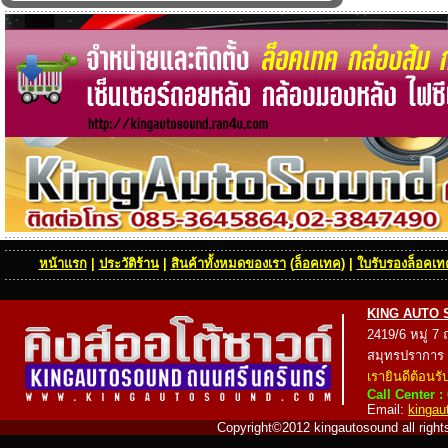
หน้าแรก
|
ประวัติร้าน
|
สินค้าทั้งหมดของเรา
(
ล็อคเทค
) |
ใบรับรองล็อคเทค
KING AUTO SOU
2419/6 หมู่ 7
สมุทรปราการ
เรายินดีต้อนรั
Call Center :
Email:
kinga
Copyright©2012 kingautosound all rights 