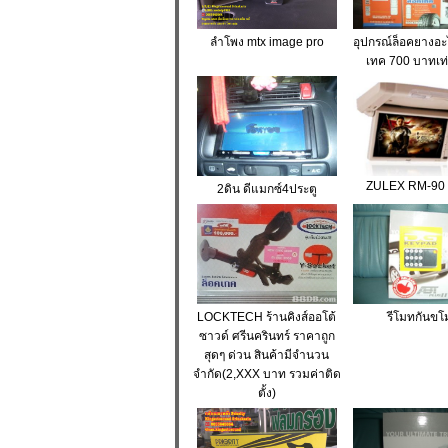
ลำโพง mtx image pro
อุปกรณ์ล็อคยางอะ
เทค 700 บาทเท่า
ZULEX RM-90 
2ดิน ดีแมกซ์4ประตู
LOCKTECH ร้านคิงส์ออโต้
รีโมทกันขโ
ซาวด์ ศรีนครินทร์ ราคาถูก
สุดๆ ด่วน สินค้ามีจำนวน
จำกัด(2,XXX บาท รวมค่าติด
ตั้ง)