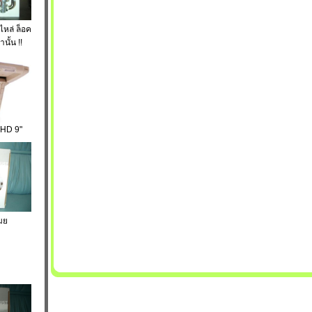
ไหล่ ล็อค
นั้น !!
HD 9"
มย