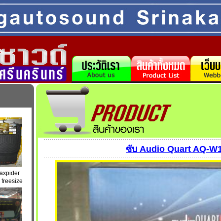
ซับ Audio Quart AQ-W
axpider
freesize