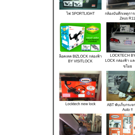
ไฟ SPORTLIGHT
กล้องบันทึกเหตุกา
Zeus R1
LOCKTECH BY 
ล็อคเทค BIZLOCK กล่องฟ้า
LOCK กล่องฟ้า และ
BY VISITLOCK
ขโมย
Locktech new lock
ABT พับเก็บกระจ
Auto !!