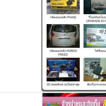
กล้องมองหลัง Priority
รีโมทกันขโมย
UPGRADE EC
กล้องมองหลัง HONDA
ไฟซีนอน
FREED
3D smartlock รุ่นใหม่ล่าสุด
พับเก็บกระจกม