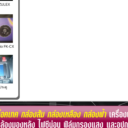
 ZULEX
io FK-CX
ประตู