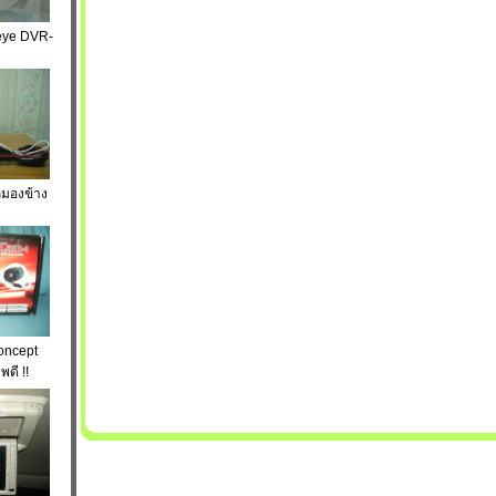
teye DVR-
กมองข้าง
Concept
ดี !!