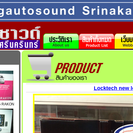
Locktech new l
BG RAKON