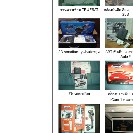
จานดาวเทียม TRUESAT
กล้องบันทึก Smar
25S
3D smartlock รุ่นใหม่ล่าสุด
ABT พับเก็บกระจ
Auto !!
รีโมทกันขโมย
กล้ิองมองหลัง 
iCam-1 คุณภาพ