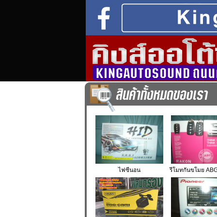
ไฟซีนอน
รีโมทกันขโมย A