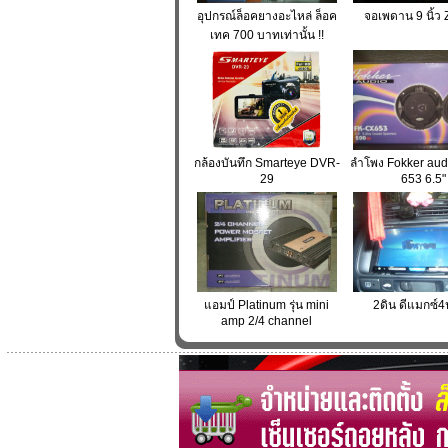
อุปกรณ์ล็อคยางอะไหล่ ล็อค
จอเพดาน 9 นิ้ว
เทค 700 บาทเท่านั้น !!
กล้องบันทึก Smarteye DVR-
ลำโพง Fokker aud
29
653 6.5"
แอมป์ Platinum รุ่น mini
2ดิน ดีแมกซ์4
amp 2/4 channel