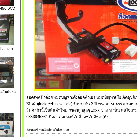
450 DVD
-champ 5
รณ์ในตัวรถ
1
ล็อคเทคนิวล็อคหมดปัญหาเด้งล็อคตัวเอง หมดปัญหาเมื่อเกิดอุบั
*สินค้า(locktech new lock) รับประกัน 3 ปี พร้อมกรมธรรม์ รถหาย
สินค้าตัวนี้เป็นสินค้าใหม่ ราคาถูกสุดๆ 2xxx บาทเท่านั้น สนใจส
0853645864 ติดต่อคุณ พงษ์ศักดิ์ เดชศักดิพล (ทุ้ง)
ติดต่อร้านคิงส์ออโต้ซาวด์