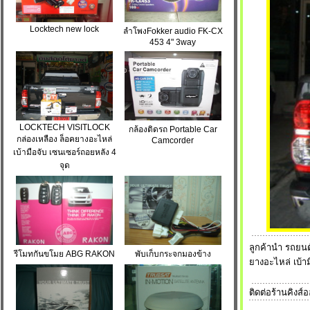
Locktech new lock
ลำโพงFokker audio FK-CX
453 4" 3way
LOCKTECH VISITLOCK
กล้องติดรถ Portable Car
กล่องเหลือง ล็อคยางอะไหล่
Camcorder
เบ้ามือจับ เซนเซอร์ถอยหลัง 4
จุด
ลูกค้านำ รถยน
รีโมทกันขโมย ABG RAKON
พับเก็บกระจกมองข้าง
ยางอะไหล่ เบ้า
ติดต่อร้านคิงส์