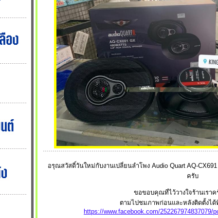
อรุณสวัสดิ์วันใหม่กับงานเปลี่ยนลำโพง Audio Quart AQ-CX691 GX
ครับ
ขอขอบคุณที่ไว้วางใจร้านเราค
ตามไปชมภาพก่อนและหลังติดตั้งได้ที่
https://www.facebook.com/252267974837079/